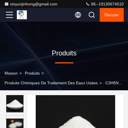
xinyunjinhong@gmail.com
86--19130674510
Discuter
Produits
Maison
>
Produits
>
Produits Chimiques De Traitement Des Eaux Usées
>
C3H5NO
N Polyacrylamide Floculant Pam Chimique pour le traitement de
l'eau