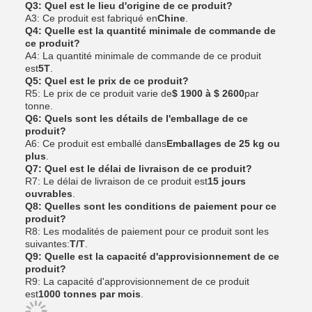
Q3: Quel est le lieu d'origine de ce produit?
A3: Ce produit est fabriqué en
Chine
.
Q4: Quelle est la quantité minimale de commande de
ce produit?
A4: La quantité minimale de commande de ce produit
est
5T
.
Q5: Quel est le prix de ce produit?
R5: Le prix de ce produit varie de
$ 1900 à $ 2600
par
tonne.
Q6: Quels sont les détails de l'emballage de ce
produit?
A6: Ce produit est emballé dans
Emballages de 25 kg ou
plus
.
Q7: Quel est le délai de livraison de ce produit?
R7: Le délai de livraison de ce produit est
15 jours
ouvrables
.
Q8: Quelles sont les conditions de paiement pour ce
produit?
R8: Les modalités de paiement pour ce produit sont les
suivantes:
T/T
.
Q9: Quelle est la capacité d'approvisionnement de ce
produit?
R9: La capacité d'approvisionnement de ce produit
est
1000 tonnes par mois
.