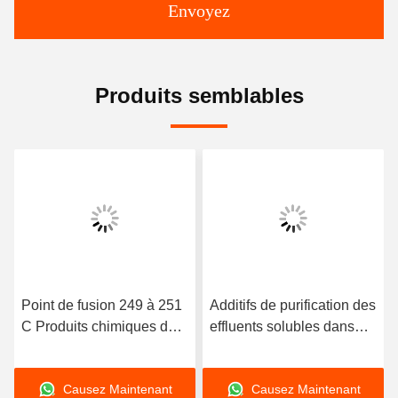
Envoyez
Produits semblables
Point de fusion 249 à 251
Additifs de purification des
C Produits chimiques de
effluents solubles dans
traitement des eaux usées
l'eau, produits chimiques
Le chlorure de
de traitement des eaux
Causez Maintenant
Causez Maintenant
polyaluminium élimine les
usées essentiels pour