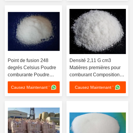
Point de fusion 248
Densité 2,11 G cm3
degrés Celsius Poudre
Matières premières pour
comburante Poudre
comburant Composition
cristalline blanche
chimique Nitrate de
Causez Maintenant '
Causez Maintenant '
Densité 2,11 G par
potassium KNO3 conçu
centimètre cube Qualité
pour répondre aux
industrielle
exigences des procédés
chimiques industriels