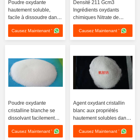
Poudre oxydante
Densité 211 Gcm3
hautement soluble,
Ingrédients oxydants
facile à dissoudre dans
chimiques Nitrate de
l'eau, poudre cristalline
potassium KNO3
Causez Maintenant '
Causez Maintenant '
blanche, idéale pour la
Composition pour les
production et le
applications industrielles
traitement de produits
et les procédés chimiques
chimiques industriels
Poudre oxydante
Agent oxydant cristallin
cristalline blanche se
blanc aux propriétés
dissolvant facilement
hautement solubles dans
dans l'eau, utilisée dans
l'eau pour les réactions
Causez Maintenant '
Causez Maintenant '
l'industrie des explosifs
chimiques