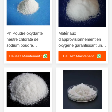
Ph Poudre oxydante
Matériaux
neutre chlorate de
d'approvisionnement en
sodium poudre
oxygène garantissant un
cristalline blanche de
pH neutre autour de 7,
Causez Maintenant '
Causez Maintenant '
qualité industrielle
adaptés aux unités de
chimique pour les
soins intensifs et aux
procédés de fabrication
appareils
d'oxygénothérapie