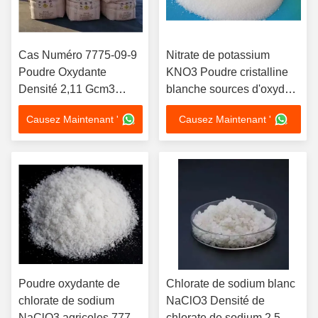
Cas Numéro 7775-09-9
Nitrate de potassium
Poudre Oxydante
KNO3 Poudre cristalline
Densité 2,11 Gcm3
blanche sources d'oxydant
Éviter le Contact
utilisées dans l'industrie
Causez Maintenant '
Causez Maintenant '
Matières Organiques
chimique et les
Agents Réducteurs
applications de fabrication
Précautions de Sécurité
Industriel
Poudre oxydante de
Chlorate de sodium blanc
chlorate de sodium
NaClO3 Densité de
NaClO3 agricoles 7775
chlorate de sodium 2,5