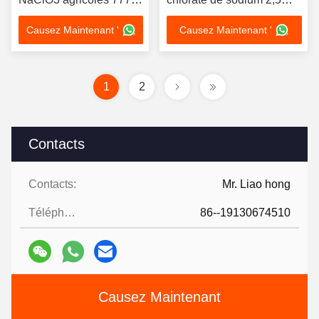
09 9 Chlorate de sodium
CAS 7775-09-9
Causez Maintenant '
Causez Maintenant '
1
2
Contacts
Contacts:
Mr. Liao hong
Téléphone:
86--19130674510
Causez Maintenant