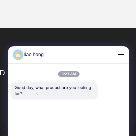
liao hong
TD
3:23 AM
Good day, what product are you looking 
Liens Rapides
for?
Profil d'entreprise
Visite d'usine
Contrôle de qualité