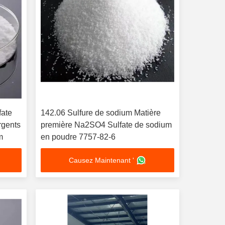
fate
142.06 Sulfure de sodium Matière
rgents
première Na2SO4 Sulfate de sodium
m
en poudre 7757-82-6
Causez Maintenant '