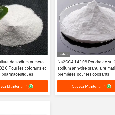
vidéo
lfure de sodium numéro
Na2SO4 142.06 Poudre de sulf
2 6 Pour les colorants et
sodium anhydre granulaire mat
ts pharmaceutiques
premières pour les colorants
sez Maintenant '
Causez Maintenant '