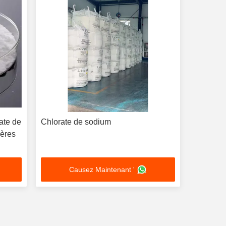
ate de
Chlorate de sodium
ières
Causez Maintenant '