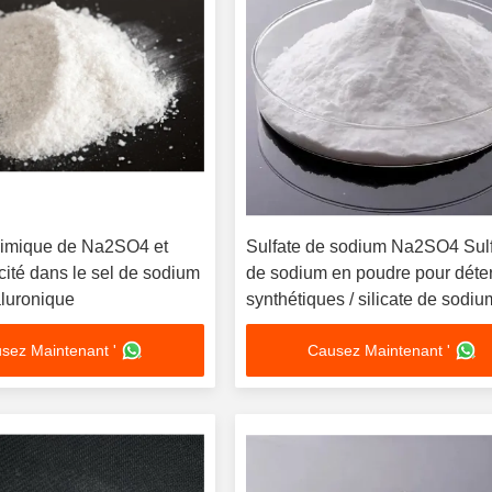
himique de Na2SO4 et
Sulfate de sodium Na2SO4 Sul
cité dans le sel de sodium
de sodium en poudre pour déte
aluronique
synthétiques / silicate de sodiu
sez Maintenant '
Causez Maintenant '