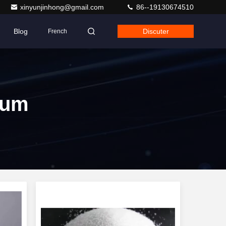
xinyunjinhong@gmail.com
86--19130674510
Blog
Discuter
French
ium