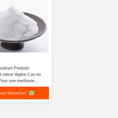
 sodium Produits
à odeur légère Cas no
Pour une meilleure
e teinture
sez Maintenant '