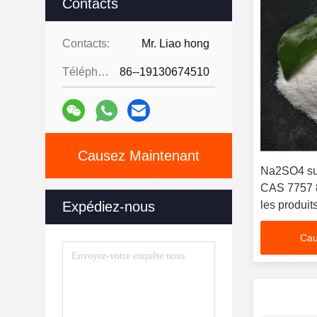
Contacts
Contacts:
Mr. Liao hong
Téléphone:
86--19130674510
Causez Maintenant
Na2SO4 su
CAS 7757 8
Expédiez-nous
les produi
Cau