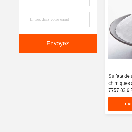
Envoyez
Sulfate de
chimiques 
7757 82 6 
efficacité d
Cau