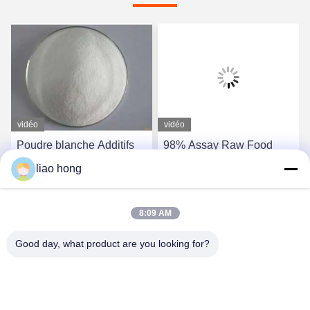
vidéo
vidéo
Poudre blanche Additifs
98% Assay Raw Food
alimentaires Bicarbonate
Enhancers for Mesh Size
liao hong
de sodium Poudre
100% Pass 80 Mesh
monoclinique cristalline
Benefit
Causez Maintenant
Causez Maintenant
Point de fusion 270C Nom
8:09 AM
étranger
Good day, what product are you looking for?