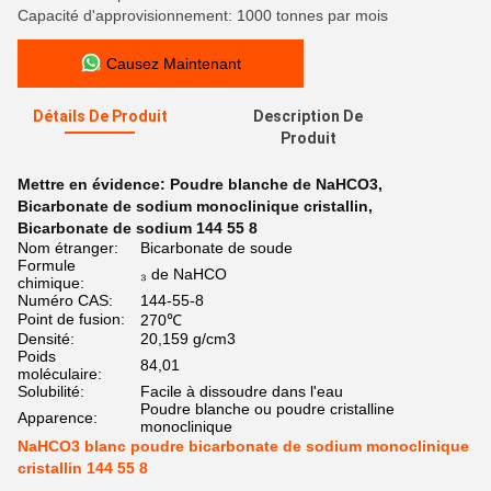
Capacité d'approvisionnement: 1000 tonnes par mois
Causez Maintenant
Détails De Produit
Description De
Produit
Mettre en évidence:
Poudre blanche de NaHCO3
,
Bicarbonate de sodium monoclinique cristallin
,
Bicarbonate de sodium 144 55 8
Nom étranger:
Bicarbonate de soude
Formule
₃ de NaHCO
chimique:
Numéro CAS:
144-55-8
Point de fusion:
270℃
Densité:
20,159 g/cm3
Poids
84,01
moléculaire:
Solubilité:
Facile à dissoudre dans l'eau
Poudre blanche ou poudre cristalline
Apparence:
monoclinique
NaHCO3 blanc poudre bicarbonate de sodium monoclinique
cristallin 144 55 8