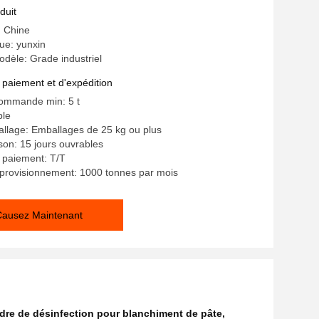
duit
: Chine
e: yunxin
dèle: Grade industriel
 paiement et d'expédition
commande min: 5 t
ble
allage: Emballages de 25 kg ou plus
ison: 15 jours ouvrables
 paiement: T/T
provisionnement: 1000 tonnes par mois
Causez Maintenant
dre de désinfection pour blanchiment de pâte
,