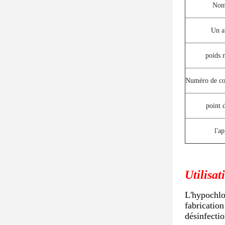
Nom
Un a
poids 
Numéro de c
point d
l'a
Utilisat
L'hypochlor
fabrication
désinfecti