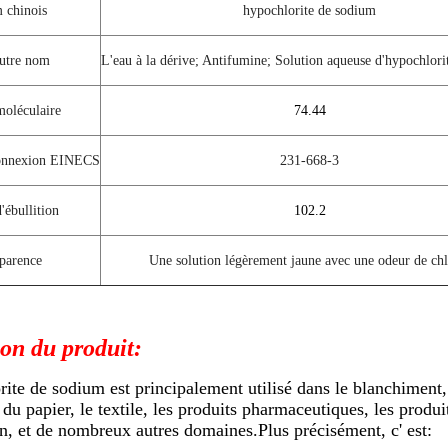
 chinois
hypochlorite de sodium
utre nom
L'eau à la dérive; Antifumine; Solution aqueuse d'hypochlor
moléculaire
74.44
onnexion EINECS
231-668-3
'ébullition
102.2
pparence
Une solution légèrement jaune avec une odeur de chl
ion du produit:
ite de sodium est principalement utilisé dans le blanchiment, 
 du papier, le textile, les produits pharmaceutiques, les produi
on, et de nombreux autres domaines.Plus précisément, c' est: