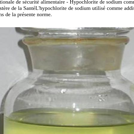
ionale de sécurité alimentaire - Hypochlorite de sodium comme
istère de la SantéL'hypochlorite de sodium utilisé comme addit
ns de la présente norme.