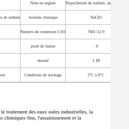
Nom en anglais
Hypochlorite de sodium; antiformine
ite de sodium
formule chimique
NaClO
Numéro de connexion CAS
7681-52-9
point de fusion
- 6
densité
1.10
ore.
Conditions de stockage
2°C à 8°C
le traitement des eaux usées industrielles, la
ts chimiques fins, l'assainissement et la