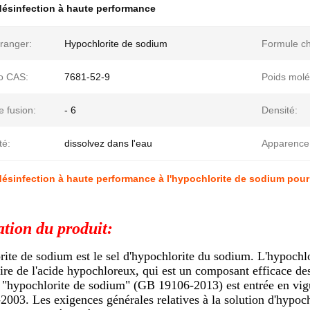
ésinfection à haute performance
ranger:
Hypochlorite de sodium
Formule ch
o CAS:
7681-52-9
Poids molé
e fusion:
- 6
Densité:
té:
dissolvez dans l'eau
Apparence
ésinfection à haute performance à l'hypochlorite de sodium pour 
ation du produit:
rite de sodium est le sel d'hypochlorite du sodium. L'hypochl
ire de l'acide hypochloreux, qui est un composant efficace d
e "hypochlorite de sodium" (GB 19106-2013) est entrée en vi
003. Les exigences générales relatives à la solution d'hypo