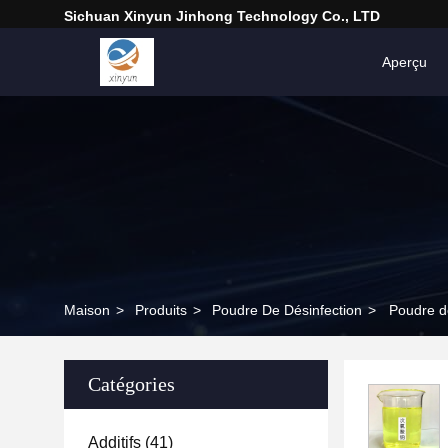
Sichuan Xinyun Jinhong Technology Co., LTD
Aperçu
Maison
>
Produits
>
Poudre De Désinfection
>
Poudre de
Catégories
Additifs
(41)