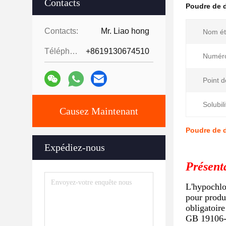
Contacts
Poudre de d
Contacts:
Mr. Liao hong
Nom ét
Téléphone:
+8619130674510
Numér
Point d
Solubili
Causez Maintenant
Poudre de d
Expédiez-nous
Présent
L'hypochlo
pour produ
obligatoir
GB 19106-2