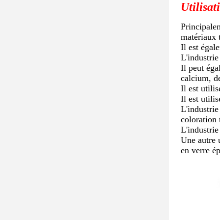
Utilisat
Principalem
matériaux t
Il est égal
L'industrie
Il peut ég
calcium, d
Il est util
Il est util
L'industrie
coloration 
L'industri
Une autre u
en verre é