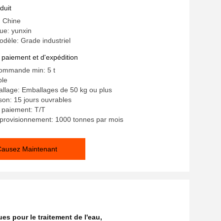
raitement des eaux usées
duit
: Chine
e: yunxin
dèle: Grade industriel
 paiement et d'expédition
commande min: 5 t
ble
allage: Emballages de 50 kg ou plus
ison: 15 jours ouvrables
 paiement: T/T
provisionnement: 1000 tonnes par mois
Causez Maintenant
es pour le traitement de l'eau
,