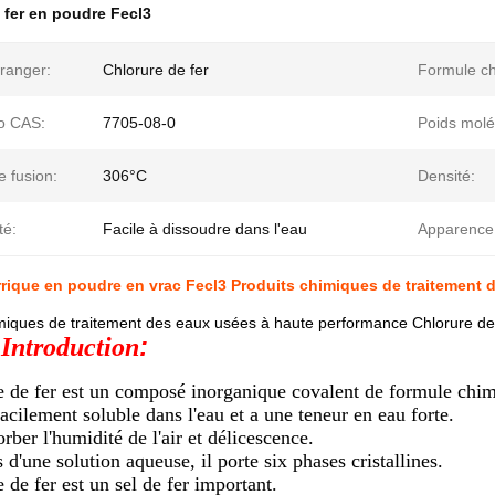
 fer en poudre Fecl3
ranger:
Chlorure de fer
Formule ch
o CAS:
7705-08-0
Poids molé
e fusion:
306°C
Densité:
té:
Facile à dissoudre dans l'eau
Apparence
rrique en poudre en vrac Fecl3 Produits chimiques de traitement de
miques de traitement des eaux usées à haute performance Chlorure de fe
:
 Introduction
e de fer est un composé inorganique covalent de formule chi
acilement soluble dans l'eau et a une teneur en eau forte.
orber l'humidité de l'air et délicescence.
 d'une solution aqueuse, il porte six phases cristallines.
 de fer est un sel de fer important.