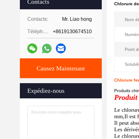
Contacts
Chlorure de
Contacts:
Mr. Liao hong
Nom ét
Téléphone:
+8619130674510
Numér
Point d
Solubili
Causez Maintenant
Chlorure fe
Expédiez-nous
Produits chi
Produit
Le chlorur
mm,Il est f
Il peut abs
Les dérivés
Le chlorure