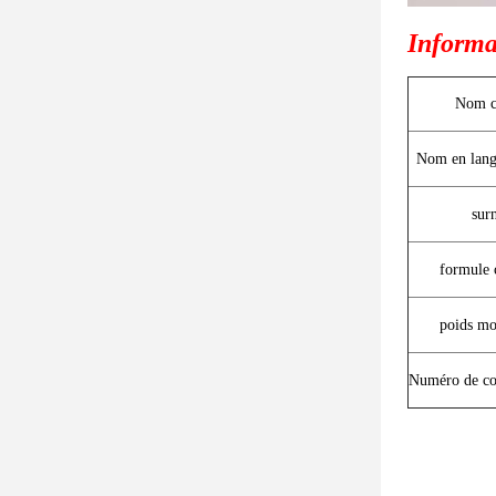
Informat
Nom c
Nom en lang
sur
formule 
poids mo
Numéro de c