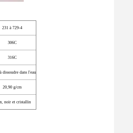
231 à 729-4
306C
316C
à dissoudre dans l'eau
20,90 g/cm
, noir et cristallin