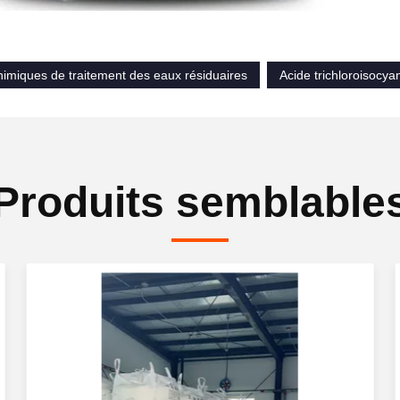
himiques de traitement des eaux résiduaires
Acide trichloroisocya
Produits semblable