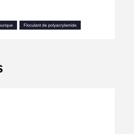
nurique
Floculant de polyacrylamide
s