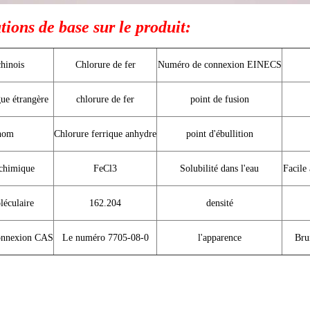
ions de base sur le produit:
hinois
Chlorure de fer
Numéro de connexion EINECS
ue étrangère
chlorure de fer
point de fusion
nom
Chlorure ferrique anhydre
point d'ébullition
chimique
FeCl3
Solubilité dans l'eau
Facile 
léculaire
162.204
densité
onnexion CAS
Le numéro 7705-08-0
l'apparence
Brun