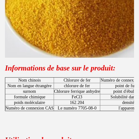
Informations de base sur le produit:
Nom chinois
Chlorure de fer
Numéro de connexio
Nom en langue étrangère
chlorure de fer
point de fusi
surnom
Chlorure ferrique anhydre
point d'ébullit
formule chimique
FeCl3
Solubilité dans 
poids moléculaire
162.204
densité
Numéro de connexion CAS
Le numéro 7705-08-0
l'apparence