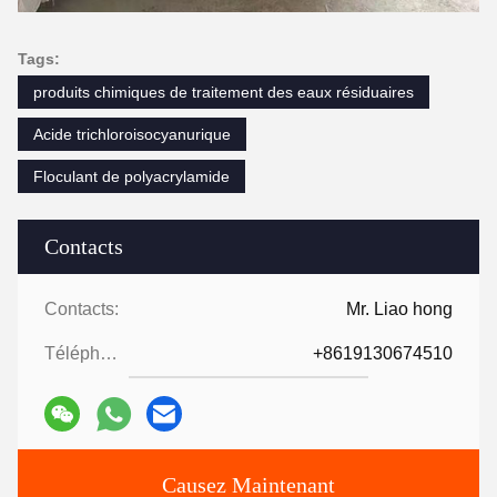
Tags:
produits chimiques de traitement des eaux résiduaires
Acide trichloroisocyanurique
Floculant de polyacrylamide
Contacts
Contacts:
Mr. Liao hong
Téléphone:
+8619130674510
Causez Maintenant