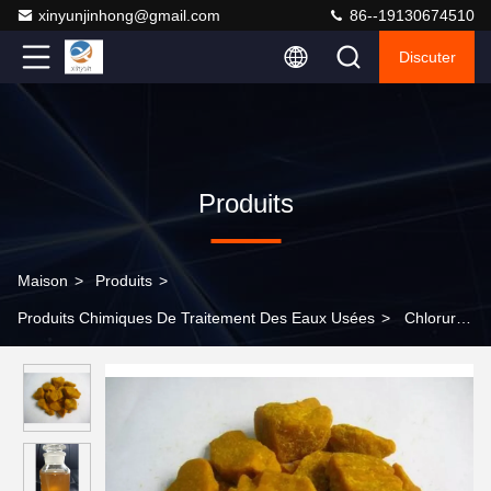
xinyunjinhong@gmail.com
86--19130674510
Discuter
Produits
Maison
>
Produits
>
Produits Chimiques De Traitement Des Eaux Usées
>
Chlorure
de fer FeCl3 dans les produits chimiques de traitement des eaux
usées N° CAS 7705-08-0