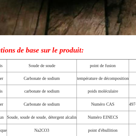
ions de base sur le produit:
is
Soude de soude
point de fusion
er
Carbonate de sodium
température de décomposition
is
carbonate de sodium
poids moléculaire
er
Carbonate de sodium
Numéro CAS
497
un
Soude, soude de soude, détergent alcalin
Numéro EINECS
ique
Na2CO3
point d'ébullition