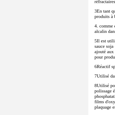
réfractaire
3En tant qu
produits à 
4. comme dé
alcalin dan
5Il est uti
sauce soja 
ajouté aux 
pour produ
6Réactif sp
7Utilisé da
8Utilisé p
polissage é
phosphatati
films d'oxy
plaquage en