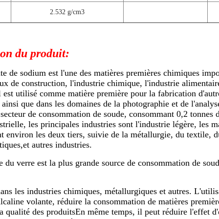
2.532 g/cm3
ion du produit:
e de sodium est l'une des matières premières chimiques import
ux de construction, l'industrie chimique, l'industrie alimentaire,
l est utilisé comme matière première pour la fabrication d'aut
 ainsi que dans les domaines de la photographie et de l'analyse.
 secteur de consommation de soude, consommant 0,2 tonnes de
trielle, les principales industries sont l'industrie légère, les 
t environ les deux tiers, suivie de la métallurgie, du textile, 
ques,et autres industries.
ie du verre est la plus grande source de consommation de so
dans les industries chimiques, métallurgiques et autres. L'util
lcaline volante, réduire la consommation de matières premières
a qualité des produitsEn même temps, il peut réduire l'effet d