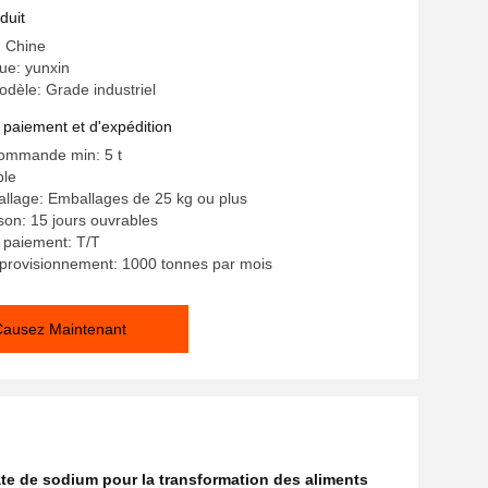
rmation alimentaire
duit
: Chine
e: yunxin
dèle: Grade industriel
 paiement et d'expédition
commande min: 5 t
ble
allage: Emballages de 25 kg ou plus
ison: 15 jours ouvrables
 paiement: T/T
provisionnement: 1000 tonnes par mois
Causez Maintenant
te de sodium pour la transformation des aliments