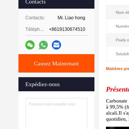
Contacts
Nom ét
Contacts:
Mr. Liao hong
Numér
Téléphone:
+8619130674510
Poids m
Solubili
Causez Maintenant
Matières pr
Expédiez-nous
Présent
Carbonate 
à 99,5% (f
alcali.Il s
quotidien, 