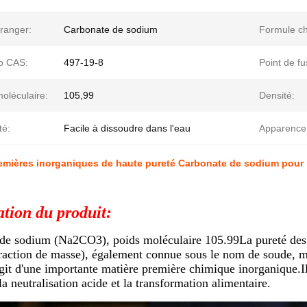
ranger:
Carbonate de sodium
Formule ch
o CAS:
497-19-8
Point de fu
oléculaire:
105,99
Densité:
té:
Facile à dissoudre dans l'eau
Apparence
emières inorganiques de haute pureté Carbonate de sodium pour le
ation du produit:
de sodium (Na2CO3), poids moléculaire 105.99La pureté des 
raction de masse), également connue sous le nom de soude, m
'agit d'une importante matière première chimique inorganique.I
la neutralisation acide et la transformation alimentaire.