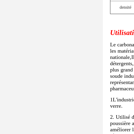
densité
Utilisat
Le carbonat
les matéria
nationale,I
détergents,
plus grand
soude indus
représentan
pharmaceuti
1L'industr
verre.
2. Utilisé 
poussière a
améliorer l