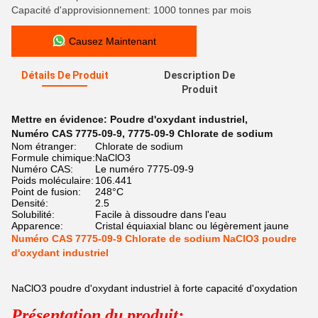
Capacité d'approvisionnement: 1000 tonnes par mois
Causez Maintenant
Détails De Produit
Description De
Produit
Mettre en évidence:
Poudre d'oxydant industriel
,
Numéro CAS 7775-09-9
,
7775-09-9 Chlorate de sodium
Nom étranger:
Chlorate de sodium
Formule chimique:
NaClO3
Numéro CAS:
Le numéro 7775-09-9
Poids moléculaire:
106.441
Point de fusion:
248°C
Densité:
2.5
Solubilité:
Facile à dissoudre dans l'eau
Apparence:
Cristal équiaxial blanc ou légèrement jaune
Numéro CAS 7775-09-9 Chlorate de sodium NaClO3 poudre
d'oxydant industriel
NaClO3 poudre d'oxydant industriel à forte capacité d'oxydation
Présentation du produit: