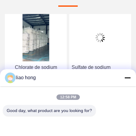
Chlorate de sodium
Sulfate de sodium
Produits chimiques à
liao hong
odeur légère Cas no 7757
82 6 Pour une meilleure
Causez Maintenant
Causez Maintenant
efficacité de teinture
12:58 PM
Good day, what product are you looking for?