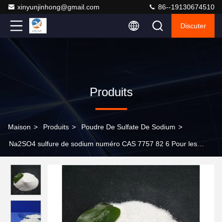
xinyunjinhong@gmail.com
86--19130674510
Discuter
Produits
Maison
>
Produits
>
Poudre De Sulfate De Sodium
>
Na2SO4 sulfure de sodium numéro CAS 7757 82 6 Pour les
colorants et les produits pharmaceutiques