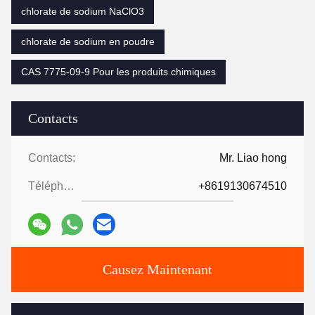
chlorate de sodium NaClO3
chlorate de sodium en poudre
CAS 7775-09-9 Pour les produits chimiques
Contacts
Contacts:
Mr. Liao hong
Téléphone:
+8619130674510
Causez Maintenant