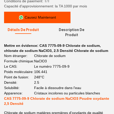
Conditions de paiement: T/T
Capacité d'approvisionnement: la TA 1000 par mois
Causez Maintenant
Détails De Produit
Description De
Produit
Mettre en évidence:
CAS 7775-09-9 Chlorate de sodium
,
chlorate de sodium NaClO3
,
2.5 Densité Chlorate de sodium
Nom étranger:
Chlorate de sodium
Formule chimique:
NaClO3
Le CAS:
Le numéro 7775-09-9
Poids moléculaire:
106.441
Point de fusion:
248°C
Densité:
2.5
Solubilité:
Facile à dissoudre dans l'eau
Apparence:
Cristaux incolores ou particules blanches
CAS 7775-09-9 Chlorate de sodium NaClO3 Poudre oxydante
2,5 Densité
Chlorate de sodium matières premières d'oxydants de qualité