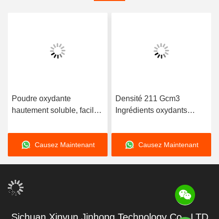
Poudre oxydante
Densité 211 Gcm3
hautement soluble, facile
Ingrédients oxydants
à dissoudre dans l'eau,
chimiques Nitrate de
poudre cristalline blanche,
potassium KNO3
Causez Maintenant
Causez Maintenant
idéale pour la production
Composition pour les
et le traitement de produits
applications industrielles
chimiques industriels
et les procédés chimiques
Sichuan Xinyun Jinhong Technology Co., LTD