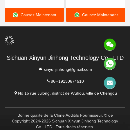
abordables Bisulfite de
Bisulfite de sodium pour le
sodium pour le
blanchiment et la
Causez Maintenant
Causez Maintenant
blanchiment et la
synthèse chimique
conservation
Sichuan Xinyun Jinhong Technology Co., LTD
xinyunjinhong@gmail.com
86--19130674510
No 16 rue Julong, district de Wuhou, ville de Chengdu
Bonne qualité de la Chine Additifs Fournisseur. © de
Copyright 2024-2026 Sichuan Xinyun Jinhong Technology
Co., LTD . Tous droits réservés.