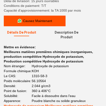
Délai de livraison: 15 jours ouvrables
Conditions de paiement: T/T
Capacité d'approvisionnement: la TA 1000 par mois
Causez Maintenant
Détails De Produit
Description De
Produit
Mettre en évidence:
Meilleures matières premières chimiques inorganiques
,
production compétitive Hydroxyde de potassium
,
Production compétitive Hydroxyde de potassium
Nom étranger:
Hydroxyde de potassium
Formule chimique:
KOH
Le CAS:
1310-58-3
Poids moléculaire:
56.10564
Densité:
2.044 g/cm3
Point de fusion:
360 à 406°C
Solubilité:
Facile à dissoudre dans l'eau
Apparence:
Poudre blanche ou solide granuleux
Hydroxyde de potassium Meilleures matières premières