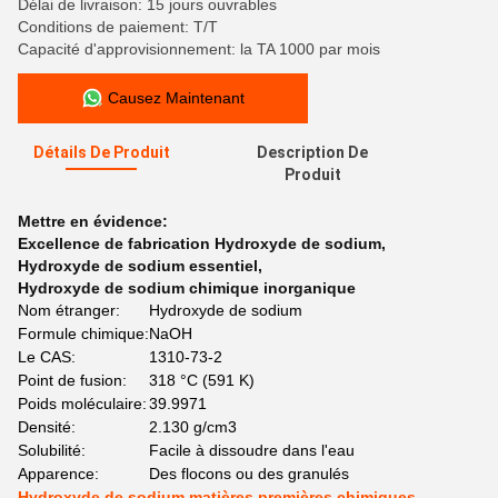
Délai de livraison: 15 jours ouvrables
Conditions de paiement: T/T
Capacité d'approvisionnement: la TA 1000 par mois
Causez Maintenant
Détails De Produit
Description De
Produit
Mettre en évidence:
Excellence de fabrication Hydroxyde de sodium
,
Hydroxyde de sodium essentiel
,
Hydroxyde de sodium chimique inorganique
Nom étranger:
Hydroxyde de sodium
Formule chimique:
NaOH
Le CAS:
1310-73-2
Point de fusion:
318 °C (591 K)
Poids moléculaire:
39.9971
Densité:
2.130 g/cm3
Solubilité:
Facile à dissoudre dans l'eau
Apparence:
Des flocons ou des granulés
Hydroxyde de sodium matières premières chimiques