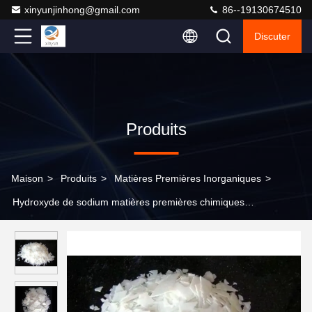
xinyunjinhong@gmail.com
86--19130674510
Discuter
Produits
Maison
>
Produits
>
Matières Premières Inorganiques
>
Hydroxyde de sodium matières premières chimiques
inorganiques essentielles à l'excellence de la fabrication