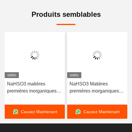
Produits semblables
vidéo
vidéo
NaHSO3 matières
NaHSO3 Matières
premières inorganiques
premières inorganiques
abordables Bisulfite de
Bisulfite de sodium pour le
sodium pour le
blanchiment et la
Causez Maintenant
Causez Maintenant
blanchiment et la
synthèse chimique
conservation