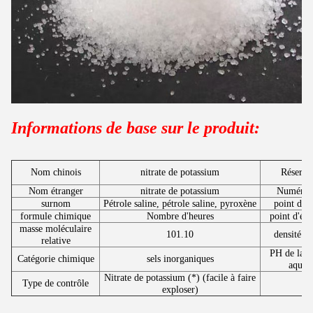
Informations de base sur le produit:
Nom chinois
nitrate de potassium
Réserva
Nom étranger
nitrate de potassium
Numéro
surnom
Pétrole saline, pétrole saline, pyroxène
point de 
formule chimique
Nombre d'heures
point d'ébu
masse moléculaire
101.10
densité re
relative
PH de la s
Catégorie chimique
sels inorganiques
aqueu
Nitrate de potassium (*) (facile à faire
Type de contrôle
exploser)