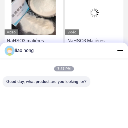
vidéo
vidéo
NaHSO3 matières
NaHSO3 Matières
premières inorganiques
premières inorganiques
liao hong
abordables Bisulfite de
Bisulfite de sodium pour le
sodium pour le
blanchiment et la
Causez Maintenant
Causez Maintenant
blanchiment et la
synthèse chimique
7:37 PM
conservation
Good day, what product are you looking for?
Sichuan Xinyun Jinhong Technology Co., LTD
xinyunjinhong@gmail.com