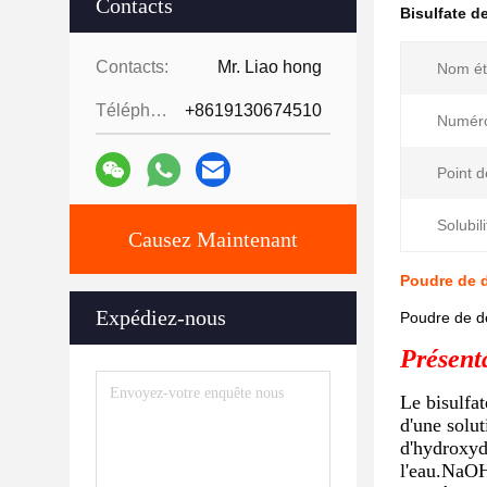
Contacts
Bisulfate 
Contacts:
Mr. Liao hong
Nom ét
Téléphone:
+8619130674510
Numér
Point d
Solubili
Causez Maintenant
Poudre de d
Expédiez-nous
Poudre de dé
Présent
Le bisulfa
d'une solu
d'hydroxyd
l'eau.NaOH