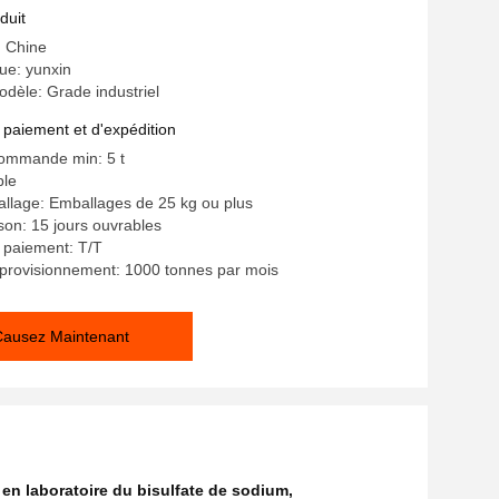
e
duit
: Chine
e: yunxin
dèle: Grade industriel
 paiement et d'expédition
commande min: 5 t
ble
allage: Emballages de 25 kg ou plus
ison: 15 jours ouvrables
 paiement: T/T
provisionnement: 1000 tonnes par mois
Causez Maintenant
en laboratoire du bisulfate de sodium
,