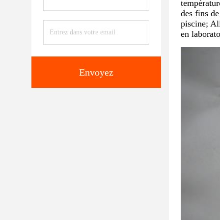
températu
des fins de
piscine; Al
en laborato
Envoyez