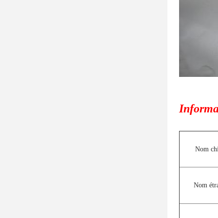
Informat
Nom chi
Nom étr