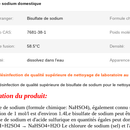
de sodium domestique
ranger:
Bisulfate de sodium
Formule ch
o CAS:
7681-38-1
Poids molé
e fusion:
58.5°C
Densité:
té:
dissolvez dans l'eau
Apparence
ésinfection de qualité supérieure de nettoyage de laboratoire au
sinfection de qualité supérieure de bisulfate de sodium pour le nettoy
ation du produit:
te de sodium (formule chimique: NaHSO4), également connu s
tion de 1 mol/l est d'environ 1.4Le bisulfate de sodium peut 
e de sodium et d'acide sulfurique en quantités égales peut do
+H2SO4 → NaHSO4+H2O Le chlorure de sodium (sel) et l'aci