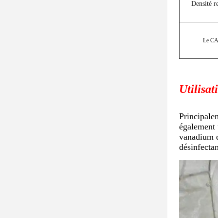
Densité re
Le C
Utilisat
Principalem
également 
vanadium d
désinfectan