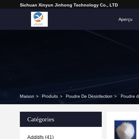
Sichuan Xinyun Jinhong Technology Co., LTD
Aperçu
Maison
>
Produits
>
Poudre De Désinfection
>
Poudre de
Catégories
Additifs
(41)