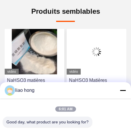
Produits semblables
vidéo
vidéo
NaHSO3 matières
NaHSO3 Matières
premières inorganiques
premières inorganiques
liao hong
abordables Bisulfite de
Bisulfite de sodium pour le
sodium pour le
blanchiment et la
Causez Maintenant
Causez Maintenant
blanchiment et la
synthèse chimique
6:01 AM
conservation
Good day, what product are you looking for?