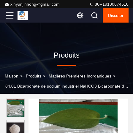
xinyunjinhong@gmail.com
86--19130674510
Discuter
Produits
Maison
>
Produits
>
Matières Premières Inorganiques
>
84.01 Bicarbonate de sodium industriel NaHCO3 Bicarbonate de
sodium en vrac 144-55-8