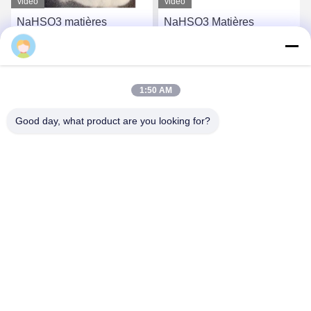
vidéo
vidéo
NaHSO3 matières
NaHSO3 Matières
premières inorganiques
premières inorganiques
abordables Bisulfite de
Bisulfite de sodium pour le
sodium pour le
blanchiment et la
Causez Maintenant
Causez Maintenant
blanchiment et la
synthèse chimique
1:50 AM
conservation
Good day, what product are you looking for?
Sichuan Xinyun Jinhong Technology Co., LTD
xinyunjinhong@gmail.com
86--19130674510
No 16 rue Julong, district de Wuhou, ville de Chengdu