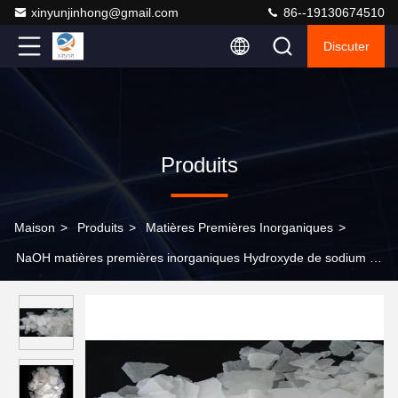
xinyunjinhong@gmail.com
86--19130674510
Discuter
Produits
Maison
>
Produits
>
Matières Premières Inorganiques
>
NaOH matières premières inorganiques Hydroxyde de sodium en
poudre CAS 1310-73-2