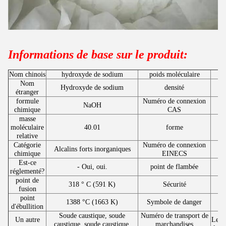
Informations de base sur le produit:
Nom chinois
hydroxyde de sodium
poids moléculaire
Nom
Hydroxyde de sodium
densité
étranger
formule
Numéro de connexion
NaOH
chimique
CAS
masse
moléculaire
40.01
forme
relative
Catégorie
Numéro de connexion
Alcalins forts inorganiques
chimique
EINECS
Est-ce
- Oui, oui.
point de flambée
réglementé?
point de
318 ° C (591 K)
Sécurité
fusion
point
1388 °C (1663 K)
Symbole de danger
d'ébullition
Soude caustique, soude
Numéro de transport de
Un autre
Les 
caustique, soude caustique,
marchandises