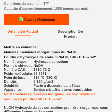
Conditions de paiement: T/T
Capacité d'approvisionnement: 1000 tonnes par mois
Causez Maintenant
Détails De Produit
Description De
Produit
Mettre en évidence:
Matières premières inorganiques du NaOH
,
Poudre d'hydroxyde de sodium NaOH
,
CAS 1310-73-2:
Nom étranger:
Hydroxyde de sodium
Formule chimique:
NaOH
Numéro CAS:
1310-73-2
Poids moléculaire:
39.9971
Point de fusion:
318 °C (591 K)
Densité:
2.130 g/cm3
Solubilité:
Facile à dissoudre dans l'eau
Apparence:
Solides cristallins blancs translucides
NaOH matières premières inorganiques Hydroxyde de
sodium en poudre CAS 1310-73-2
NaOH Hydroxyde de sodium, matière première inorganique, sous
différentes formes et de pureté