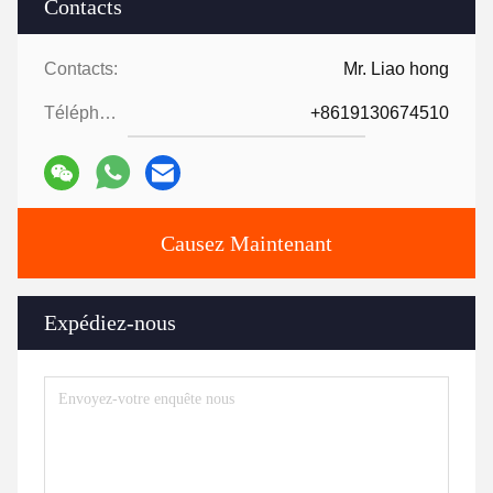
Contacts
Contacts:
Mr. Liao hong
Téléphone:
+8619130674510
Causez Maintenant
Expédiez-nous