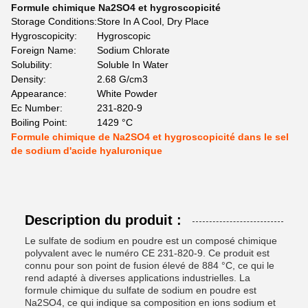
Formule chimique Na2SO4 et hygroscopicité
Storage Conditions:
Store In A Cool, Dry Place
Hygroscopicity:
Hygroscopic
Foreign Name:
Sodium Chlorate
Solubility:
Soluble In Water
Density:
2.68 G/cm3
Appearance:
White Powder
Ec Number:
231-820-9
Boiling Point:
1429 °C
Formule chimique de Na2SO4 et hygroscopicité dans le sel
de sodium d'acide hyaluronique
Description du produit :
Le sulfate de sodium en poudre est un composé chimique
polyvalent avec le numéro CE 231-820-9. Ce produit est
connu pour son point de fusion élevé de 884 °C, ce qui le
rend adapté à diverses applications industrielles. La
formule chimique du sulfate de sodium en poudre est
Na2SO4, ce qui indique sa composition en ions sodium et