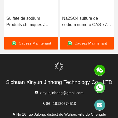
Sulfate de sodium
Na2SO4 sulfure de
Produits chimiques à
sodium numéro CAS 7757
odeur légère Cas no 7757
82 6 Pour les colorants et
82 6 Pour une meilleure
les produits
Causez Maintenant
Causez Maintenant
efficacité de teinture
pharmaceutiques
Sichuan Xinyun Jinhong Technology Co., LTD
xinyunjinhong@gmail.com
86--19130674510
No 16 rue Julong, district de Wuhou, ville de Chengdu