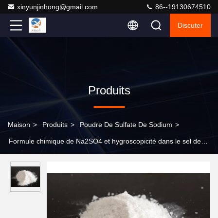
xinyunjinhong@gmail.com
86--19130674510
Discuter
Produits
Maison
>
Produits
>
Poudre De Sulfate De Sodium
>
Formule chimique de Na2SO4 et hygroscopicité dans le sel de
sodium d'acide hyaluronique