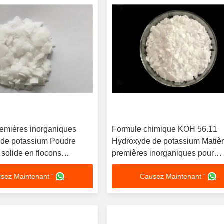
remières inorganiques
Formule chimique KOH 56.11
de potassium Poudre
Hydroxyde de potassium Matiè
solide en flocons
premières inorganiques pour
t corrosivité fortes
l'électroplatage et le séchage
sez Maintenant '
Causez Maintenant '