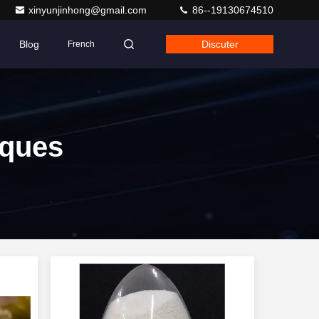
xinyunjinhong@gmail.com
86--19130674510
Blog
Discuter
French
iques