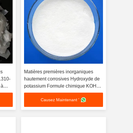
es
Matières premières inorganiques
1310-
hautement corrosives Hydroxyde de
 à
potassium Formule chimique KOH
Toxicité modérée
Causez Maintenant '