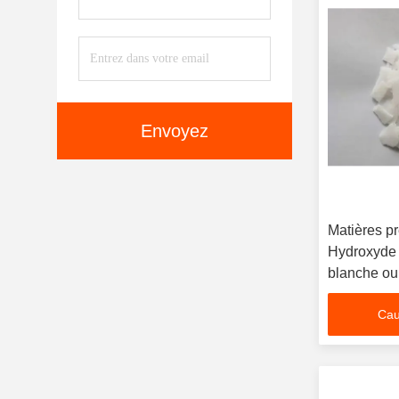
Envoyez
Matières p
Hydroxyde 
blanche ou 
Alcalinité e
Cau