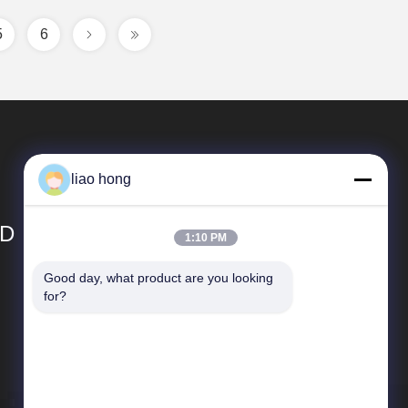
5
6
liao hong
TD
1:10 PM
Good day, what product are you looking 
Liens Rapides
for?
Profil d'entreprise
Visite d'usine
Contrôle de qualité