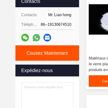
Contacts
Contacts:
Mr. Liao hong
Téléphone:
86--19130674510
Causez Maintenant
Matériaux 
le verre pla
Expédiez-nous
produits en
Cau