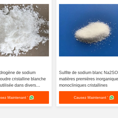
hydrogène de sodium
Sulfite de sodium blanc Na2S
dre cristalline blanche
matières premières inorganiqu
tilisée dans divers
monocliniques cristallines
sez Maintenant '
Causez Maintenant '