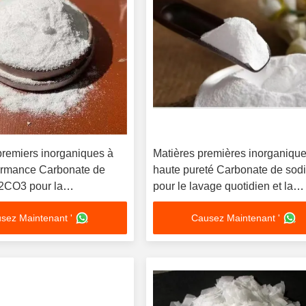
premiers inorganiques à
Matières premières inorganiqu
ormance Carbonate de
haute pureté Carbonate de sod
2CO3 pour la
pour le lavage quotidien et la
e et l'analyse
transformation alimentaire
sez Maintenant '
Causez Maintenant '