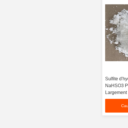
Sulfite d'
NaHSO3 Pou
Largement u
domaines
Cau