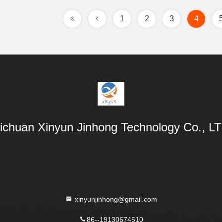
1
2
3
4
ichuan Xinyun Jinhong Technology Co., L
xinyunjinhong@gmail.com
86--19130674510