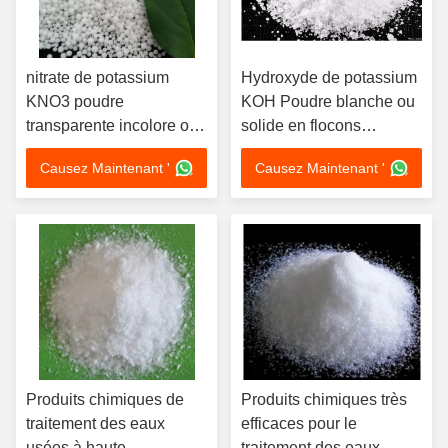
nitrate de potassium
Hydroxyde de potassium
KNO3 poudre
KOH Poudre blanche ou
transparente incolore ou
solide en flocons
blanche Largement
Largement utilisé dans
Causez Maintenant '
Causez Maintenant '
utilisée dans divers
diverses industries
domaines
Produits chimiques de
Produits chimiques très
traitement des eaux
efficaces pour le
usées à haute
traitement des eaux