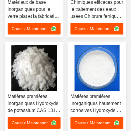
Matériaux de base
Chimiques efficaces pour
inorganiques pour le
le traitement des eaux
verre plat et la fabrication
usées Chlorure ferrique
de produits en verre
pour la gravure des
Causez Maintenant '
Causez Maintenant '
métaux et la gestion des
eaux usées
Matières premières
Matières premières
inorganiques Hydroxyde
inorganiques hautement
de potassium CAS 1310-
corrosives Hydroxyde de
58-3 pour diverses
potassium Formule
Causez Maintenant '
Causez Maintenant '
applications à forte
chimique KOH Toxicité