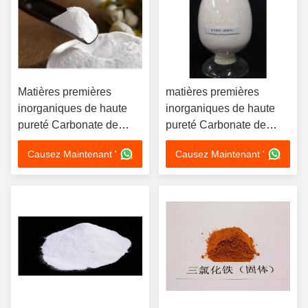
Matières premières
matières premières
inorganiques de haute
inorganiques de haute
pureté Carbonate de
pureté Carbonate de
sodium pour le lavage
sodium pour la
Causez Maintenant '
Causez Maintenant '
quotidien et la
production chimique
transformation
alimentaire