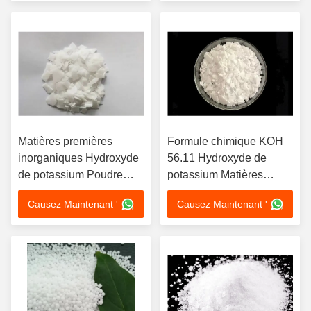
alcalinité
modérée
Matières premières
Formule chimique KOH
inorganiques Hydroxyde
56.11 Hydroxyde de
de potassium Poudre
potassium Matières
blanche ou solide en
premières inorganiques
Causez Maintenant '
Causez Maintenant '
flocons Alcalinité et
pour l'électroplatage et le
corrosivité fortes
séchage